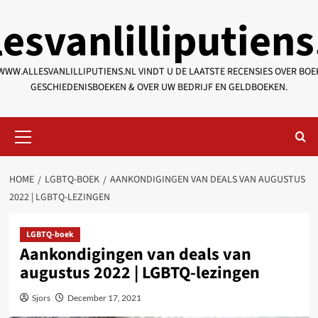
Skip
lesvanlilliputiens
to
content
WWW.ALLESVANLILLIPUTIENS.NL VINDT U DE LAATSTE RECENSIES OVER BOE
GESCHIEDENISBOEKEN & OVER UW BEDRIJF EN GELDBOEKEN.
Primary
Menu
HOME
LGBTQ-BOEK
AANKONDIGINGEN VAN DEALS VAN AUGUSTUS
2022 | LGBTQ-LEZINGEN
LGBTQ-boek
Aankondigingen van deals van
augustus 2022 | LGBTQ-lezingen
Sjors
December 17, 2021