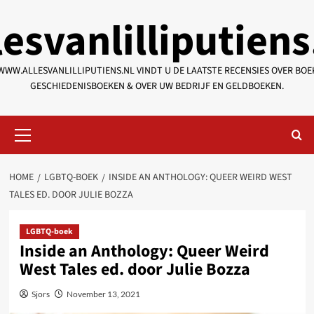
Skip
lesvanlilliputiens
to
content
WWW.ALLESVANLILLIPUTIENS.NL VINDT U DE LAATSTE RECENSIES OVER BOE
GESCHIEDENISBOEKEN & OVER UW BEDRIJF EN GELDBOEKEN.
Primary
Menu
HOME
LGBTQ-BOEK
INSIDE AN ANTHOLOGY: QUEER WEIRD WEST
TALES ED. DOOR JULIE BOZZA
LGBTQ-boek
Inside an Anthology: Queer Weird
West Tales ed. door Julie Bozza
Sjors
November 13, 2021