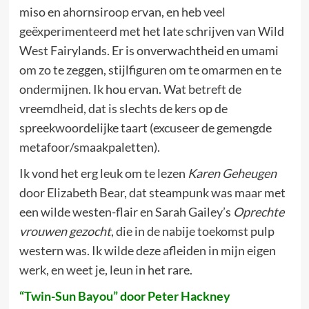
miso en ahornsiroop ervan, en heb veel
geëxperimenteerd met het late schrijven van Wild
West Fairylands. Er is onverwachtheid en umami
om zo te zeggen, stijlfiguren om te omarmen en te
ondermijnen. Ik hou ervan. Wat betreft de
vreemdheid, dat is slechts de kers op de
spreekwoordelijke taart (excuseer de gemengde
metafoor/smaakpaletten).
Ik vond het erg leuk om te lezen
Karen Geheugen
door Elizabeth Bear, dat steampunk was maar met
een wilde westen-flair en Sarah Gailey’s
Oprechte
vrouwen gezocht
, die in de nabije toekomst pulp
western was. Ik wilde deze afleiden in mijn eigen
werk, en weet je, leun in het rare.
“Twin-Sun Bayou” door Peter Hackney