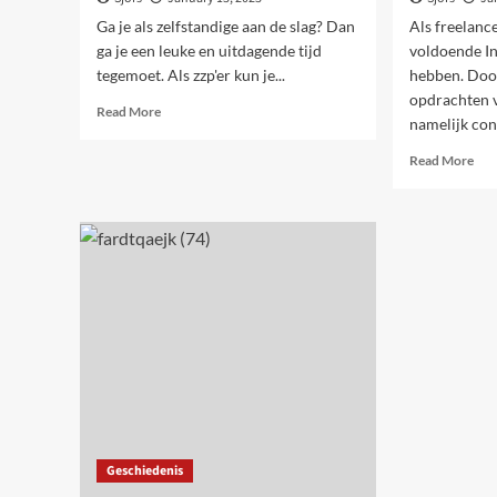
Ga je als zelfstandige aan de slag? Dan
Als freelance
ga je een leuke en uitdagende tijd
voldoende I
tegemoet. Als zzp'er kun je...
hebben. Doo
opdrachten v
Read
Read More
namelijk cons
more
about
Rea
Read More
4
mor
tips
abo
voor
Int
het
opd
binnenhalen
waa
van
vin
freelance
je
opdrachten
die?
Geschiedenis