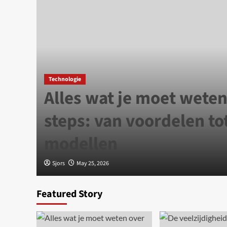
Technologie
Alles wat je moet weten
s
steps: van voordelen to
ze?
modellen
Sjors
May 25, 2026
Featured Story