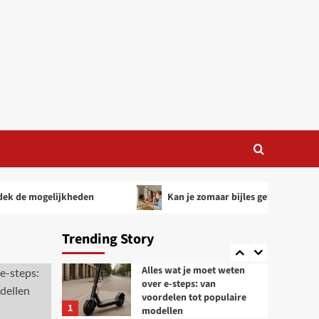
Onderwijs
Kan je zomaar bijles
geven?
3
Marketing
Het belang van een goed
reclamebureau in Breda
voor uw bedrijf
4
Marketing
Linkbuilding door iemand
e mogelijkheden
Kan je zomaar bijles geven?
anders laten doen: Is het
een goede keuze?
5
Trending Story
Technologie
Alles wat je moet weten
over e-steps: van
voordelen tot populaire
1
modellen