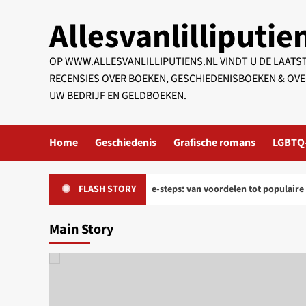
Skip
Allesvanlilliputie
to
content
OP WWW.ALLESVANLILLIPUTIENS.NL VINDT U DE LAATS
RECENSIES OVER BOEKEN, GESCHIEDENISBOEKEN & OVE
UW BEDRIJF EN GELDBOEKEN.
Home
Geschiedenis
Grafische romans
LGBTQ
Alles wat je moet weten over e-steps: van voordelen tot populaire model
FLASH STORY
Main Story