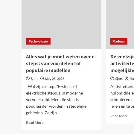
Technologie
Cadeau
Alles wat je moet weten over e-
De veelzij
steps: van voordelen tot
activiteit
populaire modellen
mogelijk
Sjors
May 25, 2026
Sjors
Ma
Wat zijn e steps?E-steps, of
Activiteitent
elektrische steps, zijn moderne
hulpmiddele
vervoersmiddelen die steeds
stimuleren e
populairder worden in stedelijke
leren en te o
gebieden. Ze zijn...
Rea
Read More
mor
Read
Read More
abo
more
De
about