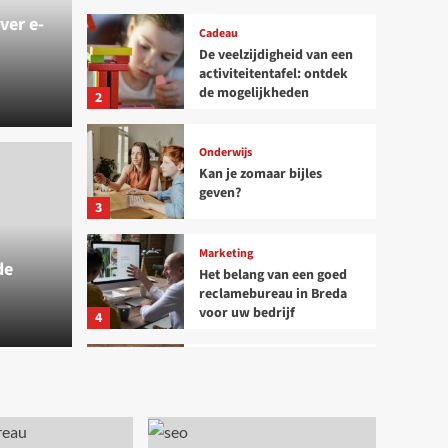
ver e-
Cadeau
De veelzijdigheid van een
activiteitentafel: ontdek
de mogelijkheden
2
Onderwijs
Kan je zomaar bijles
heid van een
geven?
3
fel: ontdek de
Onderwijs
Marketing
de
n
Kan 
Het belang van een goed
reclamebureau in Breda
voor uw bedrijf
4
Sjors
J
Marketing
Linkbuilding door iemand
anders laten doen: Is het
een goede keuze?
5