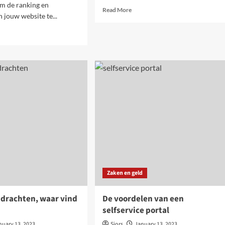
m de ranking en
Read
Read More
n jouw website te...
more
about
d
Dit
e
zijn
ut
10
kbuilding
leuke
r
ideeën
and
voor
ers
een
en
housewarming
n:
cadeau
de
ze?
Zaken en geld
pdrachten, waar vind
De voordelen van een
selfservice portal
nuary 13, 2023
Sjors
January 13, 2023