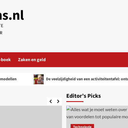
ns.nl
TE
R
-boek
Zaken en geld
len
De veelzijdigheid van een activiteitentafel: ontdek d
Editor’s Picks
Technologie