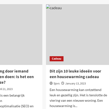
bijles
zijdigheid
geven?
viteitentafel:
dek
elijkheden
Cadeau
ing door iemand
Dit zijn 10 leuke ideeën voor
en doen: Is het een
een housewarming cadeau
ze?
Sjors
January 13, 2023
il 21, 2023
Een housewarming kan ontzettend
leuk en gezellig zijn. Het is tenslotte de
is een belangrijk
viering van een nieuwe woning. Een
an
housewarming is...
optimalisatie (SEO) en