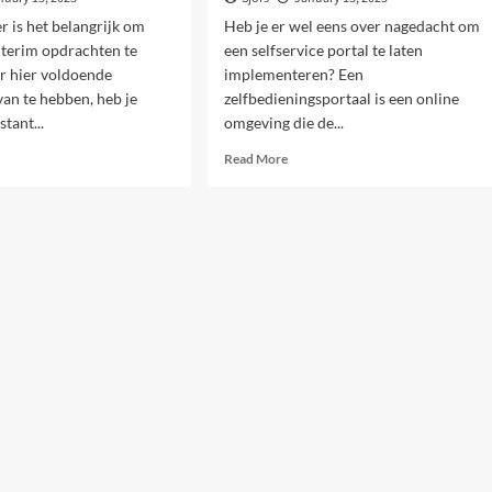
r is het belangrijk om
Heb je er wel eens over nagedacht om
nterim opdrachten te
een selfservice portal te laten
r hier voldoende
implementeren? Een
an te hebben, heb je
zelfbedieningsportaal is een online
tant...
omgeving die de...
d
Read
Read More
e
more
ut
about
erim
De
rachten,
voordelen
r
van
d
een
selfservice
portal