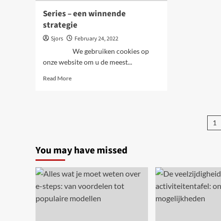
Series – een winnende
strategie
Sjors
February 24, 2022
We gebruiken cookies op
onze website om u de meest...
Read
Read More
more
about
Series
–
Po
1
een
pa
winnende
strategie
You may have missed