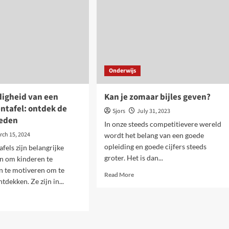
Onderwijs
digheid van een
Kan je zomaar bijles geven?
entafel: ontdek de
Sjors
July 31, 2023
heden
In onze steeds competitievere wereld
rch 15, 2024
wordt het belang van een goede
opleiding en goede cijfers steeds
afels zijn belangrijke
groter. Het is dan...
n om kinderen te
n te motiveren om te
Read
Read More
ntdekken. Ze zijn in...
more
about
d
Kan
e
je
ut
zomaar