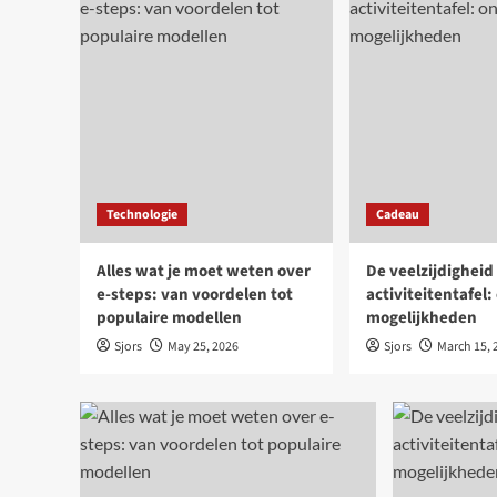
Technologie
Cadeau
Alles wat je moet weten over
De veelzijdigheid
e-steps: van voordelen tot
activiteitentafel
populaire modellen
mogelijkheden
Sjors
May 25, 2026
Sjors
March 15, 
Blogs