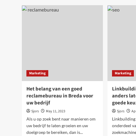
veel
Alles
van
wat
een
je
acti
moet
ont
weten
de
over
mog
e-
steps:
van
voordelen
tot
populaire
Marketing
Marketing
modellen
Het belang van een goed
Linkbuild
reclamebureau in Breda voor
anders lat
uw bedrijf
goede keu
Sjors
May 11, 2023
Sjors
Apr
Als u op zoek bent naar manieren om
Linkbuilding 
uw bedrijf te laten groeien en uw
onderdeel v
doelgroep te bereiken, dan is...
zoekmachine