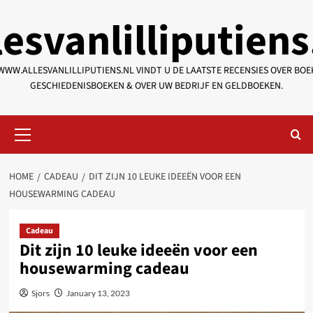
Skip
lesvanlilliputiens
to
content
WWW.ALLESVANLILLIPUTIENS.NL VINDT U DE LAATSTE RECENSIES OVER BOE
GESCHIEDENISBOEKEN & OVER UW BEDRIJF EN GELDBOEKEN.
Primary
Menu
HOME
CADEAU
DIT ZIJN 10 LEUKE IDEEËN VOOR EEN
HOUSEWARMING CADEAU
Cadeau
Dit zijn 10 leuke ideeën voor een
housewarming cadeau
Sjors
January 13, 2023