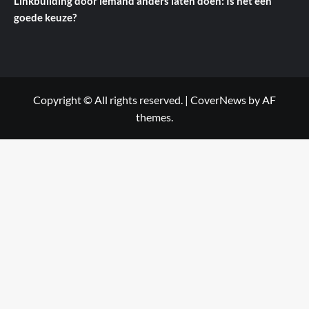
Linkbuilding door iemand anders laten doen: Is het een
goede keuze?
Copyright © All rights reserved.
|
CoverNews
by AF
themes.